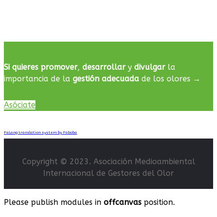
Si quieres promover
,
desarrollar
y
divulgar
la
importancia de la
gestión adecuada
de los olores →
Asóciate
FaLang translation system by Faboba
Copyright © 2023. Asociación Medioambiental
Internacional de Gestores del Olor
Please publish modules in
offcanvas
position.