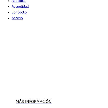
Asóciate
Actualidad
Contacto
Acceso
Noticias -
Actualidad
Asociación sin ánimo de lucro,
dedicada al fomento y difusión de la
importancia
de la gestión adecuada de los olores
MÁS INFORMACIÓN